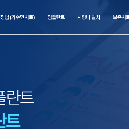
정법 (가수면치료)
임플란트
사랑니 발치
보존치
플란트
란트