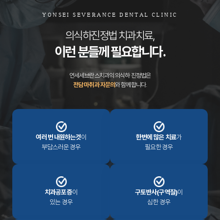
YONSEI SEVERANCE DENTAL CLINIC
의식하진정법 치과치료,
이런 분들께 필요합니다.
연세세브란스치과의 의식하 진정법은
전담 마취과 자문의
와 함께합니다.
여러 번 내원하는것
이
한번에 많은 치료
가
부담스러운 경우
필요한 경우
치과공포증
이
구토반사(구역질)
이
있는 경우
심한 경우